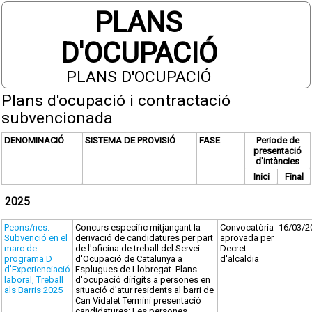
PLANS
D'OCUPACIÓ
PLANS D'OCUPACIÓ
Plans d'ocupació i contractació
subvencionada
DENOMINACIÓ
SISTEMA DE PROVISIÓ
FASE
Periode de
presentació
d'intàncies
Inici
Final
2025
Peons/nes.
Concurs específic mitjançant la
Convocatòria
16/03/2
Subvenció en el
derivació de candidatures per part
aprovada per
marc de
de l'oficina de treball del Servei
Decret
programa D
d'Ocupació de Catalunya a
d'alcaldia
d'Experienciació
Esplugues de Llobregat. Plans
laboral, Treball
d'ocupació dirigits a persones en
als Barris 2025
situació d'atur residents al barri de
Can Vidalet Termini presentació
candidatures: Les persones