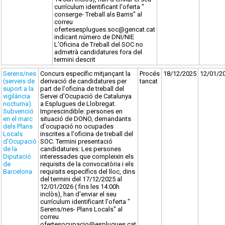
currículum identificant l'oferta "
conserge- Treball als Barris" al
correu
ofertesesplugues.soc@gencat.cat
indicant número de DNI/NIE
L'Oficina de Treball del SOC no
admetrà candidatures fora del
termini descrit
Serens/nes
Concurs específic mitjançant la
Procés
18/12/2025
12/01/2
(serveis de
derivació de candidatures per
tancat
suport a la
part de l'oficina de treball del
vigilància
Servei d'Ocupació de Catalunya
nocturna).
a Esplugues de Llobregat.
Subvenció
Imprescindible: persones en
en el marc
situació de DONO, demandants
dels Plans
d'ocupació no ocupades
Locals
inscrites a l'oficina de treball del
d'Ocupació
SOC. Termini presentació
de la
candidatures: Les persones
Diputació
interessades que compleixin els
de
requisits de la convocatòria i els
Barcelona
requisits específics del lloc, dins
del termini del 17/12/2025 al
12/01/2026 ( fins les 14:00h
inclòs), han d'enviar el seu
currículum identificant l'oferta "
Serens/nes- Plans Locals" al
correu
ofertesocupacio@esplugues.cat