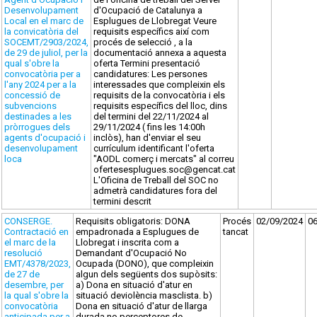
Desenvolupament
d'Ocupació de Catalunya a
Local en el marc de
Esplugues de Llobregat Veure
la convicatòria del
requisits específics així com
SOCEMT/2903/2024,
procés de selecció , a la
de 29 de juliol, per la
documentació annexa a aquesta
qual s'obre la
oferta Termini presentació
convocatòria per a
candidatures: Les persones
l'any 2024 per a la
interessades que compleixin els
concessió de
requisits de la convocatòria i els
subvencions
requisits específics del lloc, dins
destinades a les
del termini del 22/11/2024 al
pròrrogues dels
29/11/2024 ( fins les 14:00h
agents d'ocupació i
inclòs), han d'enviar el seu
desenvolupament
currículum identificant l'oferta
loca
"AODL comerç i mercats" al correu
ofertesesplugues.soc@gencat.cat
L'Oficina de Treball del SOC no
admetrà candidatures fora del
termini descrit
CONSERGE.
Requisits obligatoris: DONA
Procés
02/09/2024
0
Contractació en
empadronada a Esplugues de
tancat
el marc de la
Llobregat i inscrita com a
resolució
Demandant d'Ocupació No
EMT/4378/2023,
Ocupada (DONO), que compleixin
de 27 de
algun dels següents dos supòsits:
desembre, per
a) Dona en situació d'atur en
la qual s'obre la
situació deviolència masclista. b)
convocatòria
Dona en situació d'atur de llarga
anticipada per a
durada no perceptores de