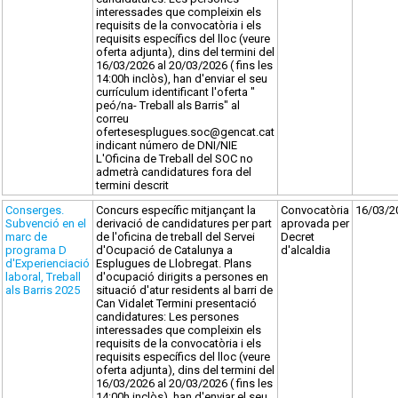
interessades que compleixin els
requisits de la convocatòria i els
requisits específics del lloc (veure
oferta adjunta), dins del termini del
16/03/2026 al 20/03/2026 ( fins les
14:00h inclòs), han d'enviar el seu
currículum identificant l'oferta "
peó/na- Treball als Barris" al
correu
ofertesesplugues.soc@gencat.cat
indicant número de DNI/NIE
L'Oficina de Treball del SOC no
admetrà candidatures fora del
termini descrit
Conserges.
Concurs específic mitjançant la
Convocatòria
16/03/2
Subvenció en el
derivació de candidatures per part
aprovada per
marc de
de l'oficina de treball del Servei
Decret
programa D
d'Ocupació de Catalunya a
d'alcaldia
d'Experienciació
Esplugues de Llobregat. Plans
laboral, Treball
d'ocupació dirigits a persones en
als Barris 2025
situació d'atur residents al barri de
Can Vidalet Termini presentació
candidatures: Les persones
interessades que compleixin els
requisits de la convocatòria i els
requisits específics del lloc (veure
oferta adjunta), dins del termini del
16/03/2026 al 20/03/2026 ( fins les
14:00h inclòs), han d'enviar el seu