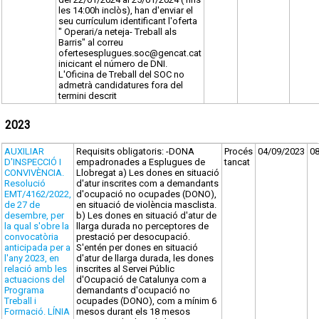
les 14:00h inclòs), han d'enviar el
seu currículum identificant l'oferta
" Operari/a neteja- Treball als
Barris" al correu
ofertesesplugues.soc@gencat.cat
inicicant el número de DNI.
L'Oficina de Treball del SOC no
admetrà candidatures fora del
termini descrit
2023
AUXILIAR
Requisits obligatoris: -DONA
Procés
04/09/2023
0
D'INSPECCIÓ I
empadronades a Esplugues de
tancat
CONVIVÈNCIA.
Llobregat a) Les dones en situació
Resolució
d'atur inscrites com a demandants
EMT/4162/2022,
d'ocupació no ocupades (DONO),
de 27 de
en situació de violència masclista.
desembre, per
b) Les dones en situació d'atur de
la qual s'obre la
llarga durada no perceptores de
convocatòria
prestació per desocupació.
anticipada per a
S'entén per dones en situació
l'any 2023, en
d'atur de llarga durada, les dones
relació amb les
inscrites al Servei Públic
actuacions del
d'Ocupació de Catalunya com a
Programa
demandants d'ocupació no
Treball i
ocupades (DONO), com a mínim 6
Formació. LÍNIA
mesos durant els 18 mesos