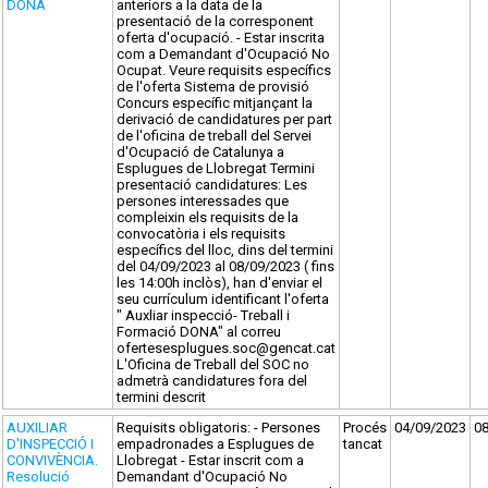
DONA
anteriors a la data de la
presentació de la corresponent
oferta d'ocupació. - Estar inscrita
com a Demandant d'Ocupació No
Ocupat. Veure requisits específics
de l'oferta Sistema de provisió
Concurs específic mitjançant la
derivació de candidatures per part
de l'oficina de treball del Servei
d'Ocupació de Catalunya a
Esplugues de Llobregat Termini
presentació candidatures: Les
persones interessades que
compleixin els requisits de la
convocatòria i els requisits
específics del lloc, dins del termini
del 04/09/2023 al 08/09/2023 ( fins
les 14:00h inclòs), han d'enviar el
seu currículum identificant l'oferta
" Auxliar inspecció- Treball i
Formació DONA" al correu
ofertesesplugues.soc@gencat.cat
L'Oficina de Treball del SOC no
admetrà candidatures fora del
termini descrit
AUXILIAR
Requisits obligatoris: - Persones
Procés
04/09/2023
0
D'INSPECCIÓ I
empadronades a Esplugues de
tancat
CONVIVÈNCIA.
Llobregat - Estar inscrit com a
Resolució
Demandant d'Ocupació No