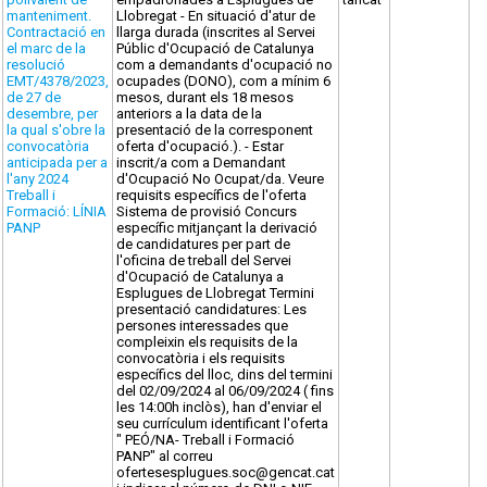
manteniment.
Llobregat - En situació d'atur de
Contractació en
llarga durada (inscrites al Servei
el marc de la
Públic d'Ocupació de Catalunya
resolució
com a demandants d'ocupació no
EMT/4378/2023,
ocupades (DONO), com a mínim 6
de 27 de
mesos, durant els 18 mesos
desembre, per
anteriors a la data de la
la qual s'obre la
presentació de la corresponent
convocatòria
oferta d'ocupació.). - Estar
anticipada per a
inscrit/a com a Demandant
l'any 2024
d'Ocupació No Ocupat/da. Veure
Treball i
requisits específics de l'oferta
Formació: LÍNIA
Sistema de provisió Concurs
PANP
específic mitjançant la derivació
de candidatures per part de
l'oficina de treball del Servei
d'Ocupació de Catalunya a
Esplugues de Llobregat Termini
presentació candidatures: Les
persones interessades que
compleixin els requisits de la
convocatòria i els requisits
específics del lloc, dins del termini
del 02/09/2024 al 06/09/2024 ( fins
les 14:00h inclòs), han d'enviar el
seu currículum identificant l'oferta
" PEÓ/NA- Treball i Formació
PANP" al correu
ofertesesplugues.soc@gencat.cat