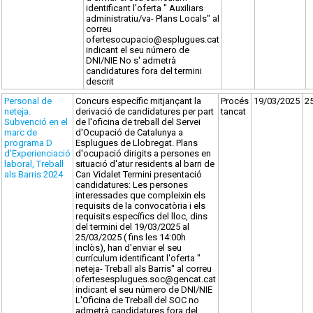
identificant l'oferta " Auxiliars
administratiu/va- Plans Locals" al
correu
ofertesocupacio@esplugues.cat
indicant el seu número de
DNI/NIE No s' admetrà
candidatures fora del termini
descrit
Personal de
Concurs específic mitjançant la
Procés
19/03/2025
2
neteja.
derivació de candidatures per part
tancat
Subvenció en el
de l'oficina de treball del Servei
marc de
d'Ocupació de Catalunya a
programa D
Esplugues de Llobregat. Plans
d'Experienciació
d'ocupació dirigits a persones en
laboral, Treball
situació d'atur residents al barri de
als Barris 2024
Can Vidalet Termini presentació
candidatures: Les persones
interessades que compleixin els
requisits de la convocatòria i els
requisits específics del lloc, dins
del termini del 19/03/2025 al
25/03/2025 ( fins les 14:00h
inclòs), han d'enviar el seu
currículum identificant l'oferta "
neteja- Treball als Barris" al correu
ofertesesplugues.soc@gencat.cat
indicant el seu número de DNI/NIE
L'Oficina de Treball del SOC no
admetrà candidatures fora del