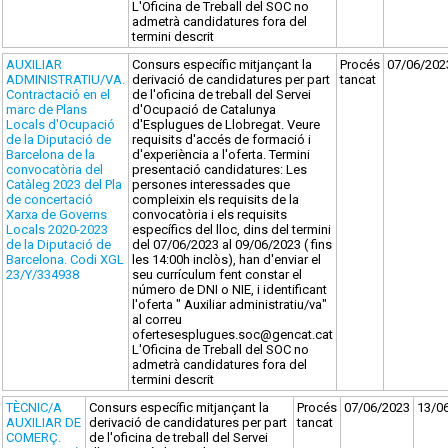
L'Oficina de Treball del SOC no
admetrà candidatures fora del
termini descrit
AUXILIAR
Consurs específic mitjançant la
Procés
07/06/202
ADMINISTRATIU/VA.
derivació de candidatures per part
tancat
Contractació en el
de l'oficina de treball del Servei
marc de Plans
d'Ocupació de Catalunya
Locals d'Ocupació
d'Esplugues de Llobregat. Veure
de la Diputació de
requisits d'accés de formació i
Barcelona de la
d'experiència a l'oferta. Termini
convocatòria del
presentació candidatures: Les
Catàleg 2023 del Pla
persones interessades que
de concertació
compleixin els requisits de la
Xarxa de Governs
convocatòria i els requisits
Locals 2020-2023
específics del lloc, dins del termini
de la Diputació de
del 07/06/2023 al 09/06/2023 ( fins
Barcelona. Codi XGL
les 14:00h inclòs), han d'enviar el
23/Y/334938
seu currículum fent constar el
número de DNI o NIE, i identificant
l'oferta " Auxiliar administratiu/va"
al correu
ofertesesplugues.soc@gencat.cat
L'Oficina de Treball del SOC no
admetrà candidatures fora del
termini descrit
TÈCNIC/A
Consurs específic mitjançant la
Procés
07/06/2023
13/0
AUXILIAR DE
derivació de candidatures per part
tancat
COMERÇ.
de l'oficina de treball del Servei