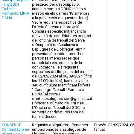
l'any 2024
prestació per desocupació.
Treball i
(inscrita como a DONO mínim 6
Formació: LÍNIA
mesos en els darrers 18 anteriors
DONA
a la publicació d'aquesta oferta).
Veure requisits específics de
l'oferta Sistema de provisió
Concurs específic mitjançant la
derivació de candidatures per part
de l'oficina de treball del Servei
d'Ocupació de Catalunya a
Esplugues de Llobregat Termini
presentació candidatures: Les
persones interessades que
compleixin els requisits de la
convocatòria i els requisits
específics del lloc, dins del termini
del 02/09/2024 al 06/09/2024 ( fins
les 14:00h inclòs), han d'enviar el
seu currículum identificant l'oferta
" Conserge- Treball i Formació
DONA" al correu
ofertesesplugues.soc@gencat.cat
i indicar el número de DNI o NIE.
L'Oficina de Treball del SOC no
admetrà candidatures fora del
termini descrit
CONSERGE.
Requisits obligatoris: - Persones
Procés
02/09/2024
0
Contractació en
empadronades a Esplugues de
tancat
el marc de la
Llobregat. - Per a persones