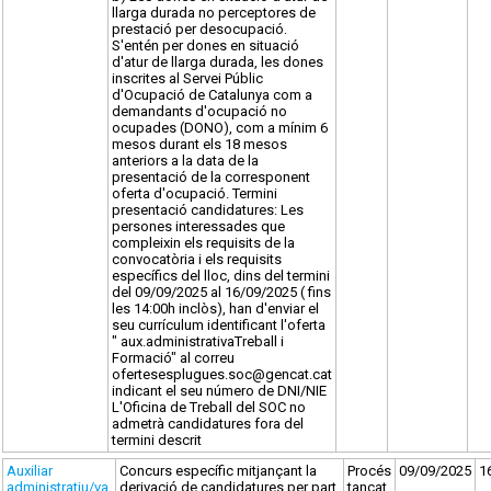
llarga durada no perceptores de
prestació per desocupació.
S'entén per dones en situació
d'atur de llarga durada, les dones
inscrites al Servei Públic
d'Ocupació de Catalunya com a
demandants d'ocupació no
ocupades (DONO), com a mínim 6
mesos durant els 18 mesos
anteriors a la data de la
presentació de la corresponent
oferta d'ocupació. Termini
presentació candidatures: Les
persones interessades que
compleixin els requisits de la
convocatòria i els requisits
específics del lloc, dins del termini
del 09/09/2025 al 16/09/2025 ( fins
les 14:00h inclòs), han d'enviar el
seu currículum identificant l'oferta
" aux.administrativaTreball i
Formació" al correu
ofertesesplugues.soc@gencat.cat
indicant el seu número de DNI/NIE
L'Oficina de Treball del SOC no
admetrà candidatures fora del
termini descrit
Auxiliar
Concurs específic mitjançant la
Procés
09/09/2025
1
administratiu/va.
derivació de candidatures per part
tancat