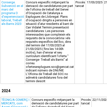
Conserge.
Concurs específic mitjançant la
Procés
17/03/2025
2
Subvenció en el
derivació de candidatures per part
tancat
marc del
de l'oficina de treball del Servei
programa D
d'Ocupació de Catalunya a
d'experienciació
Esplugues de Llobregat. Plans
laboral, Treball
d'ocupació dirigits a persones en
als Barris 2023
situació d'atur residents al barri de
Can Vidalet Termini presentació
candidatures: Les persones
interessades que compleixin els
requisits de la convocatòria i els
requisits específics del lloc, dins
del termini del 17/03/2025 al
21/03/2025 ( fins les 14:00h
inclòs), han d'enviar el seu
currículum identificant l'oferta "
Conserge- Treball als Barris" al
correu
ofertesesplugues.soc@gencat.cat
indicant número de DNI/NIE
L'Oficina de Treball del SOC no
admetrà candidatures fora del
termini descrit
2024
TÈCNIC/A COMERÇ I
Concurs específic mitjançant la
Procés
22/11/202
MERCATS, com
derivació de candidatures per part
tancat
Agent d'Ocupació i
de l'oficina de treball del Servei