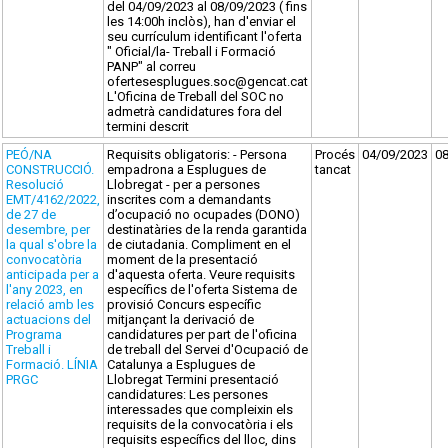
del 04/09/2023 al 08/09/2023 ( fins
les 14:00h inclòs), han d'enviar el
seu currículum identificant l'oferta
" Oficial/la- Treball i Formació
PANP" al correu
ofertesesplugues.soc@gencat.cat
L'Oficina de Treball del SOC no
admetrà candidatures fora del
termini descrit
PEÓ/NA
Requisits obligatoris: - Persona
Procés
04/09/2023
0
CONSTRUCCIÓ.
empadrona a Esplugues de
tancat
Resolució
Llobregat - per a persones
EMT/4162/2022,
inscrites com a demandants
de 27 de
d’ocupació no ocupades (DONO)
desembre, per
destinatàries de la renda garantida
la qual s'obre la
de ciutadania. Compliment en el
convocatòria
moment de la presentació
anticipada per a
d'aquesta oferta. Veure requisits
l'any 2023, en
específics de l'oferta Sistema de
relació amb les
provisió Concurs específic
actuacions del
mitjançant la derivació de
Programa
candidatures per part de l'oficina
Treball i
de treball del Servei d'Ocupació de
Formació. LÍNIA
Catalunya a Esplugues de
PRGC
Llobregat Termini presentació
candidatures: Les persones
interessades que compleixin els
requisits de la convocatòria i els
requisits específics del lloc, dins