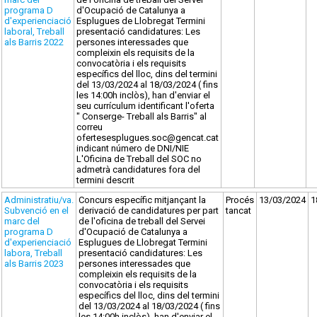
programa D
d'Ocupació de Catalunya a
d'experienciació
Esplugues de Llobregat Termini
laboral, Treball
presentació candidatures: Les
als Barris 2022
persones interessades que
compleixin els requisits de la
convocatòria i els requisits
específics del lloc, dins del termini
del 13/03/2024 al 18/03/2024 ( fins
les 14:00h inclòs), han d'enviar el
seu currículum identificant l'oferta
" Conserge- Treball als Barris" al
correu
ofertesesplugues.soc@gencat.cat
indicant número de DNI/NIE
L'Oficina de Treball del SOC no
admetrà candidatures fora del
termini descrit
Administratiu/va.
Concurs específic mitjançant la
Procés
13/03/2024
1
Subvenció en el
derivació de candidatures per part
tancat
marc del
de l'oficina de treball del Servei
programa D
d'Ocupació de Catalunya a
d'experienciació
Esplugues de Llobregat Termini
labora, Treball
presentació candidatures: Les
als Barris 2023
persones interessades que
compleixin els requisits de la
convocatòria i els requisits
específics del lloc, dins del termini
del 13/03/2024 al 18/03/2024 ( fins
les 14:00h inclòs), han d'enviar el