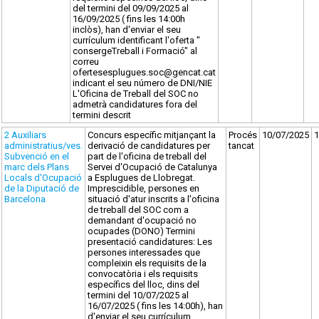
del termini del 09/09/2025 al
16/09/2025 ( fins les 14:00h
inclòs), han d'enviar el seu
currículum identificant l'oferta "
consergeTreball i Formació" al
correu
ofertesesplugues.soc@gencat.cat
indicant el seu número de DNI/NIE
L'Oficina de Treball del SOC no
admetrà candidatures fora del
termini descrit
2 Auxiliars
Concurs específic mitjançant la
Procés
10/07/2025
1
administratius/ves.
derivació de candidatures per
tancat
Subvenció en el
part de l'oficina de treball del
marc dels Plans
Servei d'Ocupació de Catalunya
Locals d'Ocupació
a Esplugues de Llobregat.
de la Diputació de
Imprescidible, persones en
Barcelona
situació d'atur inscrits a l'oficina
de treball del SOC com a
demandant d'ocupació no
ocupades (DONO) Termini
presentació candidatures: Les
persones interessades que
compleixin els requisits de la
convocatòria i els requisits
específics del lloc, dins del
termini del 10/07/2025 al
16/07/2025 ( fins les 14:00h), han
d'enviar el seu currículum