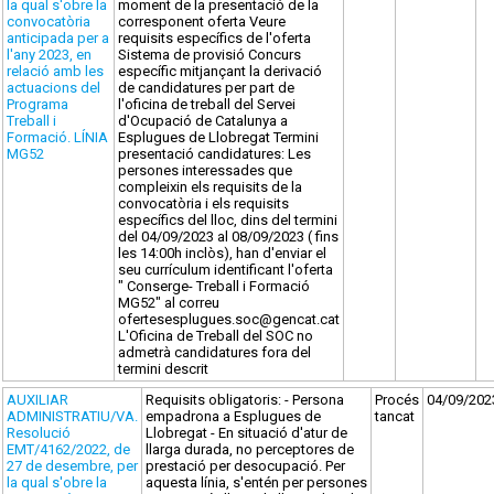
la qual s'obre la
moment de la presentació de la
convocatòria
corresponent oferta Veure
anticipada per a
requisits específics de l'oferta
l'any 2023, en
Sistema de provisió Concurs
relació amb les
específic mitjançant la derivació
actuacions del
de candidatures per part de
Programa
l'oficina de treball del Servei
Treball i
d'Ocupació de Catalunya a
Formació. LÍNIA
Esplugues de Llobregat Termini
MG52
presentació candidatures: Les
persones interessades que
compleixin els requisits de la
convocatòria i els requisits
específics del lloc, dins del termini
del 04/09/2023 al 08/09/2023 ( fins
les 14:00h inclòs), han d'enviar el
seu currículum identificant l'oferta
" Conserge- Treball i Formació
MG52" al correu
ofertesesplugues.soc@gencat.cat
L'Oficina de Treball del SOC no
admetrà candidatures fora del
termini descrit
AUXILIAR
Requisits obligatoris: - Persona
Procés
04/09/202
ADMINISTRATIU/VA.
empadrona a Esplugues de
tancat
Resolució
Llobregat - En situació d'atur de
EMT/4162/2022, de
llarga durada, no perceptores de
27 de desembre, per
prestació per desocupació. Per
la qual s'obre la
aquesta línia, s'entén per persones