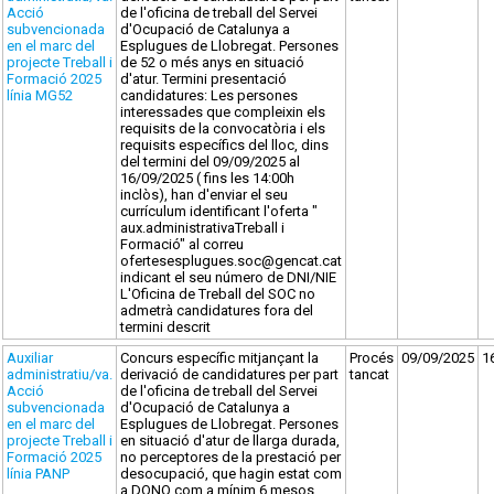
Acció
de l'oficina de treball del Servei
subvencionada
d'Ocupació de Catalunya a
en el marc del
Esplugues de Llobregat. Persones
projecte Treball i
de 52 o més anys en situació
Formació 2025
d'atur. Termini presentació
línia MG52
candidatures: Les persones
interessades que compleixin els
requisits de la convocatòria i els
requisits específics del lloc, dins
del termini del 09/09/2025 al
16/09/2025 ( fins les 14:00h
inclòs), han d'enviar el seu
currículum identificant l'oferta "
aux.administrativaTreball i
Formació" al correu
ofertesesplugues.soc@gencat.cat
indicant el seu número de DNI/NIE
L'Oficina de Treball del SOC no
admetrà candidatures fora del
termini descrit
Auxiliar
Concurs específic mitjançant la
Procés
09/09/2025
1
administratiu/va.
derivació de candidatures per part
tancat
Acció
de l'oficina de treball del Servei
subvencionada
d'Ocupació de Catalunya a
en el marc del
Esplugues de Llobregat. Persones
projecte Treball i
en situació d'atur de llarga durada,
Formació 2025
no perceptores de la prestació per
línia PANP
desocupació, que hagin estat com
a DONO com a mínim 6 mesos