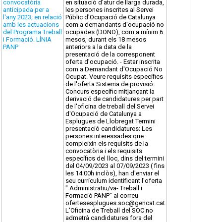
convocatòria
en situació d'atur de llarga durada,
anticipada per a
les persones inscrites al Servei
l'any 2023, en relació
Públic d'Ocupació de Catalunya
amb les actuacions
com a demandants d'ocupació no
del Programa Treball
ocupades (DONO), com a mínim 6
i Formació. LÍNIA
mesos, durant els 18 mesos
PANP
anteriors a la data de la
presentació de la corresponent
oferta d'ocupació. - Estar inscrita
com a Demandant d'Ocupació No
Ocupat. Veure requisits específics
de l'oferta Sistema de provisió
Concurs específic mitjançant la
derivació de candidatures per part
de l'oficina de treball del Servei
d'Ocupació de Catalunya a
Esplugues de Llobregat Termini
presentació candidatures: Les
persones interessades que
compleixin els requisits de la
convocatòria i els requisits
específics del lloc, dins del termini
del 04/09/2023 al 07/09/2023 ( fins
les 14:00h inclòs), han d'enviar el
seu currículum identificant l'oferta
" Administratiu/va- Treball i
Formació PANP" al correu
ofertesesplugues.soc@gencat.cat
L'Oficina de Treball del SOC no
admetrà candidatures fora del