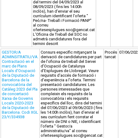
del termini del 04/09/2023 al
08/09/2023 ( fins les 14:00h
inclòs), han d'enviar el seu
currículum identificant l'oferta "
Peó/na- Treball i Formació PANP"
al correu
ofertesesplugues.soc@gencat.cat
L'Oficina de Treball del SOC no
admetrà candidatures fora del
termini descrit
GESTOR/A
Consurs específic mitjançant la
Procés
07/06/202
ADMINSITRATIU/VA.
derivació de candidatures per part
tancat
Contractació en el
de l'oficina de treball del Servei
marc de Plans
d'Ocupació de Catalunya
Locals d'Ocupació
d'Esplugues de Llobregat. Veure
de la Diputació de
requisits d'accés de formació i
Barcelona de la
d'experiència a l'oferta. Termini
convocatòria del
presentació candidatures: Les
Catàleg 2023 del Pla
persones interessades que
de concertació
compleixin els requisits de la
Xarxa de Governs
convocatòria i els requisits
Locals 2020-2023
específics del lloc, dins del termini
de la Diputació de
del 07/06/2023 al 09/06/2023 ( fins
Barcelona. Codi XGL
les 14:00h inclòs), han d'enviar el
23/Y/334938
seu currículum fent constar el
número de DNI o NIE, i identificant
l'oferta " Gestor/a
administratiu/va" al correu
ofertesesplugues.soc@gencat.cat