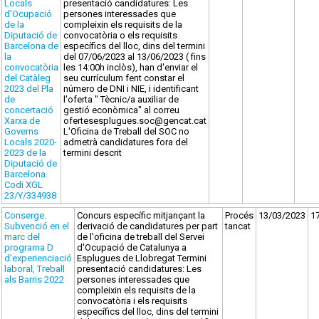
Locals
presentació candidatures: Les
d'Ocupació
persones interessades que
de la
compleixin els requisits de la
Diputació de
convocatòria o els requisits
Barcelona de
específics del lloc, dins del termini
la
del 07/06/2023 al 13/06/2023 ( fins
convocatòria
les 14:00h inclòs), han d'enviar el
del Catàleg
seu currículum fent constar el
2023 del Pla
número de DNI i NIE, i identificant
de
l'oferta " Tècnic/a auxiliar de
concertació
gestió econòmica" al correu
Xarxa de
ofertesesplugues.soc@gencat.cat
Governs
L'Oficina de Treball del SOC no
Locals 2020-
admetrà candidatures fora del
2023 de la
termini descrit
Diputació de
Barcelona.
Codi XGL
23/Y/334938
Conserge.
Concurs específic mitjançant la
Procés
13/03/2023
1
Subvenció en el
derivació de candidatures per part
tancat
marc del
de l'oficina de treball del Servei
programa D
d'Ocupació de Catalunya a
d'experienciació
Esplugues de Llobregat Termini
laboral, Treball
presentació candidatures: Les
als Barris 2022
persones interessades que
compleixin els requisits de la
convocatòria i els requisits
específics del lloc, dins del termini