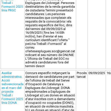
Treball i
Esplugues de Llobregat. Persones
Formació 2025
destinatàries de la renda garantida
línia PRGC
de ciutadania Termini presentació
candidatures: Les persones
interessades que compleixin els
requisits de la convocatòria i els
requisits específics del lloc, dins
del termini del 09/09/2025 al
16/09/2025 ( fins les 14:00h
inclòs), han d'enviar el seu
currículum identificant l'oferta "
peó/na Treball i Formació" al
correu
ofertesesplugues.soc@gencat.cat
indicant el seu número de DNI/NIE
L'Oficina de Treball del SOC no
admetrà candidatures fora del
termini descri
Auxiliar
Concurs específic mitjançant la
Procés
09/09/2025
16
administrativa.
derivació de candidatures per part
tancat
Acció
de l'oficina de treball del Servei
subvencionada
d'Ocupació de Catalunya a
en el marc del
Esplugues de Llobregat. DONA
projecte
empadronades a Esplugues de
Treball i
Llobregat a) Les dones en situació
Formació 2025
d'atur inscrites com a demandants
línia DONA
d'ocupació no ocupades (DONO),
en situació de violència masclista.
b) Les dones en situació d'atur de