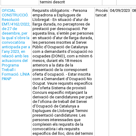
termini descrit
OFICIAL
Requisits obligatoris: - Persona
Procés
04/09/2023
0
CONSTRUCCIÓ.
empadrona a Esplugues de
tancat
Resolució
Llobregat - En situació d'atur de
EMT/4162/2022,
llarga durada, no perceptores de
de 27 de
prestació per desocupació. Per
desembre, per
aquesta línia, s'entén per persones
la qual s'obre la
en situació d'atur de llarga durada,
convocatòria
les persones inscrites al Servei
anticipada per a
Públic d'Ocupació de Catalunya
l'any 2023, en
com a demandants d'ocupació no
relació amb les
ocupades (DONO), com a mínim 6
actuacions del
mesos, durant els 18 mesos
Programa
anteriors a la data de la
Treball i
presentació de la corresponent
Formació. LÍNIA
oferta d'ocupació. - Estar inscrita
PANP
com a Demandant d'Ocupació No
Ocupat. Veure requisits específics
de l'oferta Sistema de provisió
Concurs específic mitjançant la
derivació de candidatures per part
de l'oficina de treball del Servei
d'Ocupació de Catalunya a
Esplugues de Llobregat Termini
presentació candidatures: Les
persones interessades que
compleixin els requisits de la
convocatòria i els requisits
específics del lloc, dins del termini