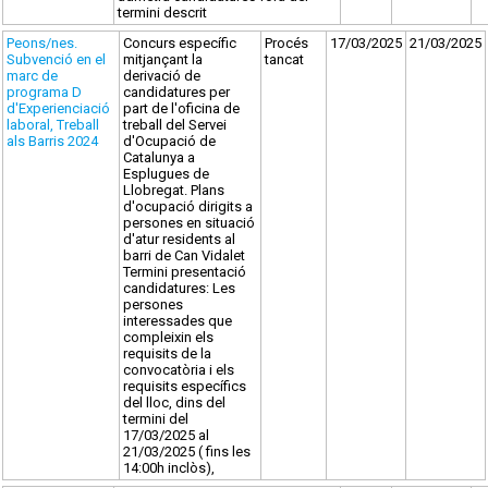
termini descrit
Peons/nes.
Concurs específic
Procés
17/03/2025
21/03/2025
Subvenció en el
mitjançant la
tancat
marc de
derivació de
programa D
candidatures per
d'Experienciació
part de l'oficina de
laboral, Treball
treball del Servei
als Barris 2024
d'Ocupació de
Catalunya a
Esplugues de
Llobregat. Plans
d'ocupació dirigits a
persones en situació
d'atur residents al
barri de Can Vidalet
Termini presentació
candidatures: Les
persones
interessades que
compleixin els
requisits de la
convocatòria i els
requisits específics
del lloc, dins del
termini del
17/03/2025 al
21/03/2025 ( fins les
14:00h inclòs),