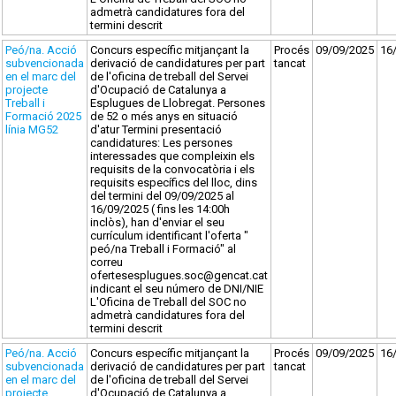
admetrà candidatures fora del
termini descrit
Peó/na. Acció
Concurs específic mitjançant la
Procés
09/09/2025
16
subvencionada
derivació de candidatures per part
tancat
en el marc del
de l'oficina de treball del Servei
projecte
d'Ocupació de Catalunya a
Treball i
Esplugues de Llobregat. Persones
Formació 2025
de 52 o més anys en situació
línia MG52
d'atur Termini presentació
candidatures: Les persones
interessades que compleixin els
requisits de la convocatòria i els
requisits específics del lloc, dins
del termini del 09/09/2025 al
16/09/2025 ( fins les 14:00h
inclòs), han d'enviar el seu
currículum identificant l'oferta "
peó/na Treball i Formació" al
correu
ofertesesplugues.soc@gencat.cat
indicant el seu número de DNI/NIE
L'Oficina de Treball del SOC no
admetrà candidatures fora del
termini descrit
Peó/na. Acció
Concurs específic mitjançant la
Procés
09/09/2025
16
subvencionada
derivació de candidatures per part
tancat
en el marc del
de l'oficina de treball del Servei
projecte
d'Ocupació de Catalunya a