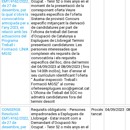
EMT/4162/2022,
Ocupat. - Tenir 52 o més anys en el
de 27 de
moment de la presentació de la
desembre, per
corresponent oferta Veure
la qual s'obre la
requisits específics de l'oferta
convocatòria
Sistema de provisió Concurs
anticipada per a
específic mitjançant la derivació
l'any 2023, en
de candidatures per part de
relació amb les
l'oficina de treball del Servei
actuacions del
d'Ocupació de Catalunya a
Programa
Esplugues de Llobregat Termini
Treball i
presentació candidatures: Les
Formació. LÍNIA
persones interessades que
MG52
compleixin els requisits de la
convocatòria i els requisits
específics del lloc, dins del termini
del 04/09/2023 al 08/09/2023 ( fins
les 14:00h inclòs), han d'enviar el
seu currículum identificant l'oferta
" Auxliar inspecció- Treball i
Formació MG52" al correu
ofertesesplugues.soc@gencat.cat
L'Oficina de Treball del SOC no
admetrà candidatures fora del
termini descrit
CONSERGE.
Requisits obligatoris: - Persones
Procés
04/09/2023
0
Resolució
empadronades a Esplugues de
tancat
EMT/4162/2022,
Llobregat - Estar inscrit com a
de 27 de
Demandant d'Ocupació No
desembre, per
Ocupat. - Tenir 52 o més anys en el