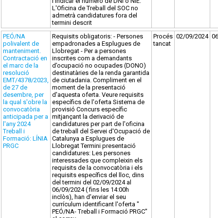
i indicar el número de DNI o NIE.
L'Oficina de Treball del SOC no
admetrà candidatures fora del
termini descrit
PEÓ/NA
Requisits obligatoris: - Persones
Procés
02/09/2024
0
polivalent de
empadronades a Esplugues de
tancat
manteniment.
Llobregat - Per a persones
Contractació en
inscrites com a demandants
el marc de la
d’ocupació no ocupades (DONO)
resolució
destinatàries de la renda garantida
EMT/4378/2023,
de ciutadania. Compliment en el
de 27 de
moment de la presentació
desembre, per
d'aquesta oferta. Veure requisits
la qual s'obre la
específics de l'oferta Sistema de
convocatòria
provisió Concurs específic
anticipada per a
mitjançant la derivació de
l'any 2024
candidatures per part de l'oficina
Treball i
de treball del Servei d'Ocupació de
Formació: LÍNIA
Catalunya a Esplugues de
PRGC
Llobregat Termini presentació
candidatures: Les persones
interessades que compleixin els
requisits de la convocatòria i els
requisits específics del lloc, dins
del termini del 02/09/2024 al
06/09/2024 ( fins les 14:00h
inclòs), han d'enviar el seu
currículum identificant l'oferta "
PEÓ/NA- Treball i Formació PRGC"