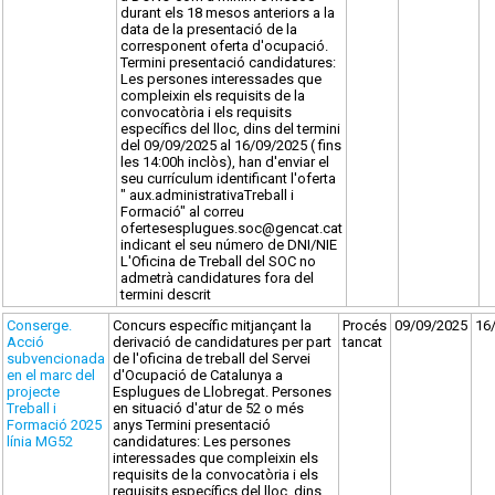
durant els 18 mesos anteriors a la
data de la presentació de la
corresponent oferta d'ocupació.
Termini presentació candidatures:
Les persones interessades que
compleixin els requisits de la
convocatòria i els requisits
específics del lloc, dins del termini
del 09/09/2025 al 16/09/2025 ( fins
les 14:00h inclòs), han d'enviar el
seu currículum identificant l'oferta
" aux.administrativaTreball i
Formació" al correu
ofertesesplugues.soc@gencat.cat
indicant el seu número de DNI/NIE
L'Oficina de Treball del SOC no
admetrà candidatures fora del
termini descrit
Conserge.
Concurs específic mitjançant la
Procés
09/09/2025
16
Acció
derivació de candidatures per part
tancat
subvencionada
de l'oficina de treball del Servei
en el marc del
d'Ocupació de Catalunya a
projecte
Esplugues de Llobregat. Persones
Treball i
en situació d'atur de 52 o més
Formació 2025
anys Termini presentació
línia MG52
candidatures: Les persones
interessades que compleixin els
requisits de la convocatòria i els
requisits específics del lloc, dins