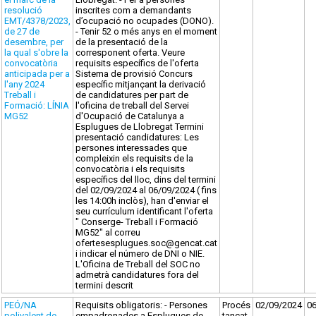
resolució
inscrites com a demandants
EMT/4378/2023,
d’ocupació no ocupades (DONO).
de 27 de
- Tenir 52 o més anys en el moment
desembre, per
de la presentació de la
la qual s'obre la
corresponent oferta. Veure
convocatòria
requisits específics de l'oferta
anticipada per a
Sistema de provisió Concurs
l'any 2024
específic mitjançant la derivació
Treball i
de candidatures per part de
Formació: LÍNIA
l'oficina de treball del Servei
MG52
d'Ocupació de Catalunya a
Esplugues de Llobregat Termini
presentació candidatures: Les
persones interessades que
compleixin els requisits de la
convocatòria i els requisits
específics del lloc, dins del termini
del 02/09/2024 al 06/09/2024 ( fins
les 14:00h inclòs), han d'enviar el
seu currículum identificant l'oferta
" Conserge- Treball i Formació
MG52" al correu
ofertesesplugues.soc@gencat.cat
i indicar el número de DNI o NIE.
L'Oficina de Treball del SOC no
admetrà candidatures fora del
termini descrit
PEÓ/NA
Requisits obligatoris: - Persones
Procés
02/09/2024
0
polivalent de
empadronades a Esplugues de
tancat