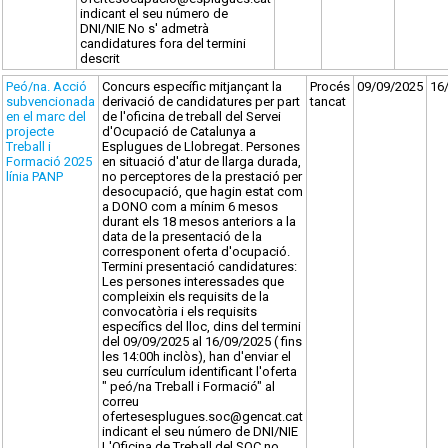
indicant el seu número de
DNI/NIE No s' admetrà
candidatures fora del termini
descrit
Peó/na. Acció
Concurs específic mitjançant la
Procés
09/09/2025
16
subvencionada
derivació de candidatures per part
tancat
en el marc del
de l'oficina de treball del Servei
projecte
d'Ocupació de Catalunya a
Treball i
Esplugues de Llobregat. Persones
Formació 2025
en situació d'atur de llarga durada,
línia PANP
no perceptores de la prestació per
desocupació, que hagin estat com
a DONO com a mínim 6 mesos
durant els 18 mesos anteriors a la
data de la presentació de la
corresponent oferta d'ocupació.
Termini presentació candidatures:
Les persones interessades que
compleixin els requisits de la
convocatòria i els requisits
específics del lloc, dins del termini
del 09/09/2025 al 16/09/2025 ( fins
les 14:00h inclòs), han d'enviar el
seu currículum identificant l'oferta
" peó/na Treball i Formació" al
correu
ofertesesplugues.soc@gencat.cat
indicant el seu número de DNI/NIE
L'Oficina de Treball del SOC no