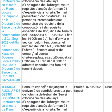
Contractació
d'Ocupació de Catalunya
en el marc
d'Esplugues de Llobregat. Veure
de Plans
requisits d'accés de formació i
Locals
d'experiència a l'oferta. Termini
d'Ocupació
presentació candidatures: Les
de la
persones interessades que
Diputació de
compleixin els requisits de la
Barcelona de
convocatòria i els requisits
la
específics del lloc, dins del termini
convocatòria
del 07/06/2023 al 13/06/2023 ( fins
del Catàleg
les 14:00h inclòs), han d'enviar el
2023 del Pla
seu currículum fent constar el
de
número de DNI o NIE, i identificant
concertació
l'oferta " Tècnic/a auxiliar de
Xarxa de
comerç" al correu
Governs
ofertesesplugues.soc@gencat.cat
Locals 2020-
L'Oficina de Treball del SOC no
2023 de la
admetrà candidatures fora del
Diputació de
termini descrit
Barcelona.
Codi XGL
23/Y/334938
TÈCNIC/A
Consurs específic mitjançant la
Procés
07/06/2023
13/0
AUXILIAR DE
derivació de candidatures per part
tancat
GESTIÓ
de l'oficina de treball del Servei
ECONÒMICA.
d'Ocupació de Catalunya
Contractació
d'Esplugues de Llobregat. Veure
en el marc
requisits d'accés de formació i
de Plans
d'experiència a l'oferta. Termini