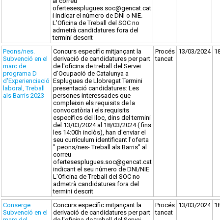
al correu
ofertesesplugues.soc@gencat.cat
i indicar el número de DNI o NIE.
L'Oficina de Treball del SOC no
admetrà candidatures fora del
termini descrit
Peons/nes.
Concurs específic mitjançant la
Procés
13/03/2024
1
Subvenció en el
derivació de candidatures per part
tancat
marc de
de l'oficina de treball del Servei
programa D
d'Ocupació de Catalunya a
d'Experienciació
Esplugues de Llobregat Termini
laboral, Treball
presentació candidatures: Les
als Barris 2023
persones interessades que
compleixin els requisits de la
convocatòria i els requisits
específics del lloc, dins del termini
del 13/03/2024 al 18/03/2024 ( fins
les 14:00h inclòs), han d'enviar el
seu currículum identificant l'oferta
" peons/nes- Treball als Barris" al
correu
ofertesesplugues.soc@gencat.cat
indicant el seu número de DNI/NIE
L'Oficina de Treball del SOC no
admetrà candidatures fora del
termini descrit
Conserge.
Concurs específic mitjançant la
Procés
13/03/2024
1
Subvenció en el
derivació de candidatures per part
tancat
marc del
de l'oficina de treball del Servei