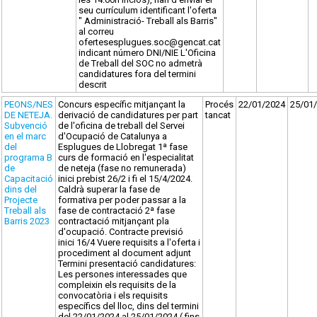
seu currículum identificant l'oferta
" Administració- Treball als Barris"
al correu
ofertesesplugues.soc@gencat.cat
indicant número DNI/NIE L'Oficina
de Treball del SOC no admetrà
candidatures fora del termini
descrit
PEONS/NES
Concurs específic mitjançant la
Procés
22/01/2024
25/01
DE NETEJA.
derivació de candidatures per part
tancat
Subvenció
de l'oficina de treball del Servei
en el marc
d'Ocupació de Catalunya a
del
Esplugues de Llobregat 1ª fase
programa B
curs de formació en l'especialitat
de
de neteja (fase no remunerada)
Capacitació
inici prebist 26/2 i fi el 15/4/2024.
dins del
Caldrà superar la fase de
Projecte
formativa per poder passar a la
Treball als
fase de contractació 2ª fase
Barris 2023
contractació mitjançant pla
d'ocupació. Contracte previsió
inici 16/4 Vuere requisits a l'oferta i
procediment al document adjunt
Termini presentació candidatures:
Les persones interessades que
compleixin els requisits de la
convocatòria i els requisits
específics del lloc, dins del termini
del 22/01/2024 al 25/01/2024 ( fins